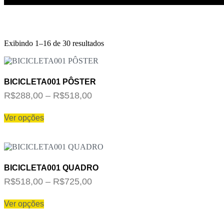
Exibindo 1–16 de 30 resultados
BICICLETA001 PÔSTER
Faixa
R$
288,00
–
R$
518,00
de
Este
preço:
Ver opções
produto
R$288,00
tem
várias
através
variantes.
R$518,00
As
opções
BICICLETA001 QUADRO
podem
Faixa
R$
518,00
–
R$
725,00
ser
escolhidas
de
Este
na
preço:
Ver opções
produto
página
R$518,00
tem
do
várias
através