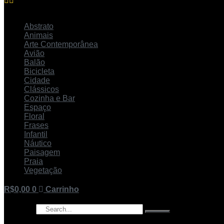
Abstrato
Animais
Arte Contemporânea
Avião
Balão
Bicicleta
Cidade
Clássicos
Cozinha e Bar
Espaço
Floral
Frases
Infantil
Náutico
Paisagem
Praia
Vegetação
R$
0,00
0
Carrinho
Pesquisar