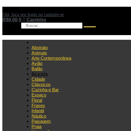
Ir
para
Olá, faça seu login ou cadastre-se
o
R$
0,00
0
Carrinho
conteúdo
Pesquisar
Abstrato
Animais
Arte Contemporânea
Avião
Balão
Bicicleta
Cidade
Clássicos
Cozinha e Bar
Espaço
Floral
Frases
Infantil
Náutico
Paisagem
Praia