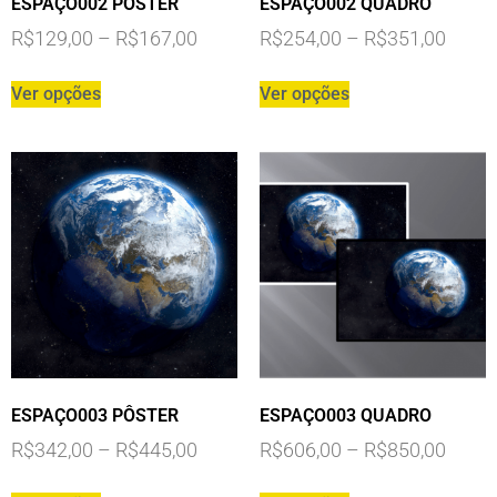
ESPAÇO002 PÔSTER
ESPAÇO002 QUADRO
R$
129,00
–
R$
167,00
R$
254,00
–
R$
351,00
Ver opções
Ver opções
ESPAÇO003 PÔSTER
ESPAÇO003 QUADRO
R$
342,00
–
R$
445,00
R$
606,00
–
R$
850,00