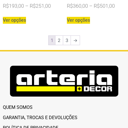
R$
193,00
–
R$
251,00
R$
360,00
–
R$
501,00
Ver opções
Ver opções
1
2
3
→
QUEM SOMOS
GARANTIA, TROCAS E DEVOLUÇÕES
POLÍTICA DE PRIVACIDADE