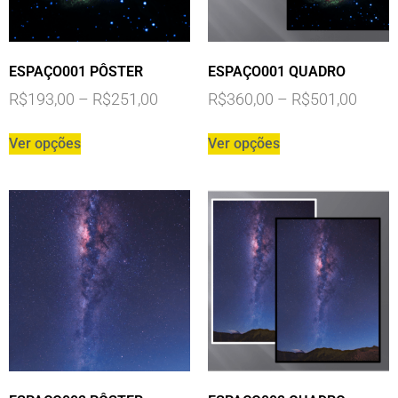
ESPAÇO001 PÔSTER
ESPAÇO001 QUADRO
R$
193,00
–
R$
251,00
R$
360,00
–
R$
501,00
Ver opções
Ver opções