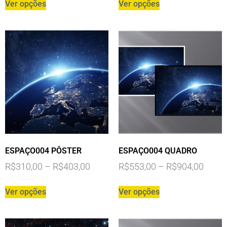
Ver opções
Ver opções
ESPAÇO004 PÔSTER
ESPAÇO004 QUADRO
R$
310,00
–
R$
403,00
R$
553,00
–
R$
904,00
Ver opções
Ver opções