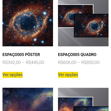
ESPAÇO005 PÔSTER
ESPAÇO005 QUADRO
R$
342,00
–
R$
445,00
R$
606,00
–
R$
850,00
Ver opções
Ver opções