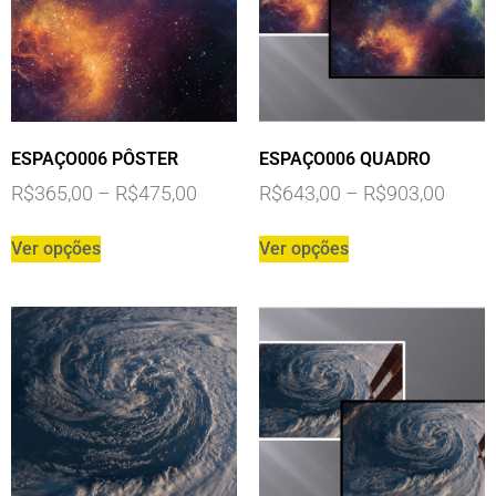
ESPAÇO006 PÔSTER
ESPAÇO006 QUADRO
R$
365,00
–
R$
475,00
R$
643,00
–
R$
903,00
Ver opções
Ver opções