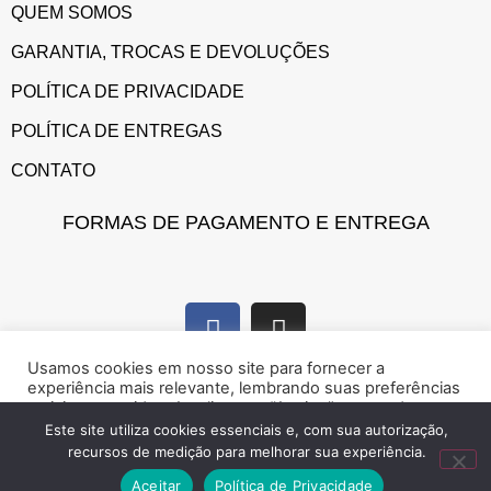
QUEM SOMOS
GARANTIA, TROCAS E DEVOLUÇÕES
POLÍTICA DE PRIVACIDADE
POLÍTICA DE ENTREGAS
CONTATO
FORMAS DE PAGAMENTO E ENTREGA
Usamos cookies em nosso site para fornecer a
experiência mais relevante, lembrando suas preferências
e visitas repetidas. Ao clicar em “Aceitar”, concorda com a
utilização de cookies.
Este site utiliza cookies essenciais e, com sua autorização,
recursos de medição para melhorar sua experiência.
Marque presença na web!
Rejeitar
Aceitar
Aceitar
Política de Privacidade