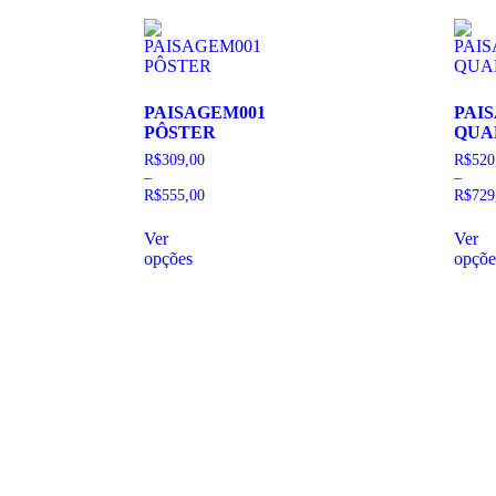
PAISAGEM001
PAI
PÔSTER
QUA
R$
309,00
R$
520
–
–
R$
555,00
R$
729
Ver
Ver
opções
opçõe