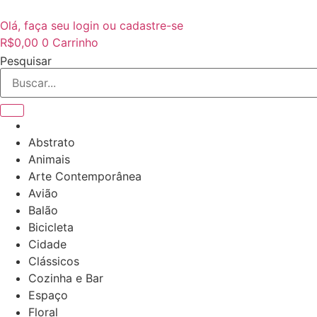
Ir
para
Olá, faça seu login ou cadastre-se
o
R$
0,00
0
Carrinho
conteúdo
Pesquisar
Abstrato
Animais
Arte Contemporânea
Avião
Balão
Bicicleta
Cidade
Clássicos
Cozinha e Bar
Espaço
Floral