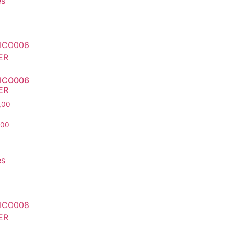
es
ICO006
ER
,00
,00
es