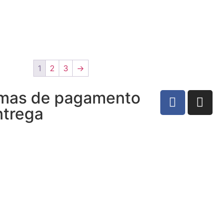
1
2
3
→
mas de pagamento
ntrega