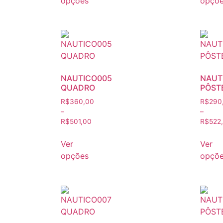
opções
opçõ
NAUTICO005
NAUT
QUADRO
PÔST
R$
360,00
R$
290
–
–
R$
501,00
R$
522
Ver
Ver
opções
opçõ