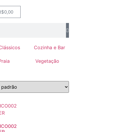
R$
0,00
Clássicos
Cozinha e Bar
Praia
Vegetação
ICO002
ER