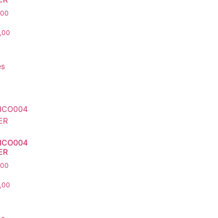
,00
,00
es
ICO004
ER
,00
,00