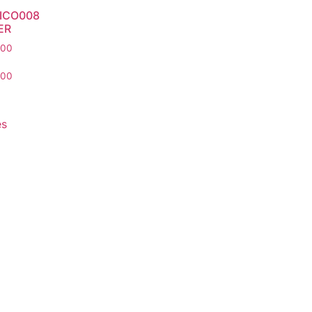
ICO008
ER
,00
,00
es