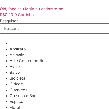
Ir
para
Olá, faça seu login ou cadastre-se
o
R$
0,00
0
Carrinho
conteúdo
Pesquisar
Abstrato
Animais
Arte Contemporânea
Avião
Balão
Bicicleta
Cidade
Clássicos
Cozinha e Bar
Espaço
Floral