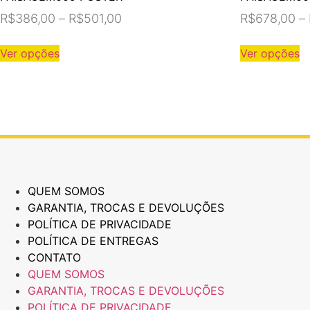
Faixa
R$
386,00
–
R$
501,00
R$
678,00
–
de
Este
E
Ver opções
Ver opções
preço:
produto
p
R$386,00
tem
t
várias
vá
através
variantes.
va
R$501,00
As
A
opções
o
podem
p
ser
se
QUEM SOMOS
escolhidas
e
GARANTIA, TROCAS E DEVOLUÇÕES
na
n
POLÍTICA DE PRIVACIDADE
página
p
POLÍTICA DE ENTREGAS
do
d
CONTATO
produto
p
QUEM SOMOS
GARANTIA, TROCAS E DEVOLUÇÕES
POLÍTICA DE PRIVACIDADE