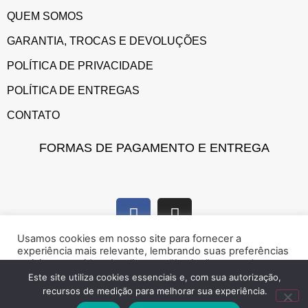
QUEM SOMOS
GARANTIA, TROCAS E DEVOLUÇÕES
POLÍTICA DE PRIVACIDADE
POLÍTICA DE ENTREGAS
CONTATO
FORMAS DE PAGAMENTO E ENTREGA
Usamos cookies em nosso site para fornecer a
experiência mais relevante, lembrando suas preferências
e visitas repetidas. Ao clicar em “Aceitar”, concorda com a
utilização de cookies.
Este site utiliza cookies essenciais e, com sua autorização,
recursos de medição para melhorar sua experiência.
Marque presença na web!
Rejeitar
Aceitar