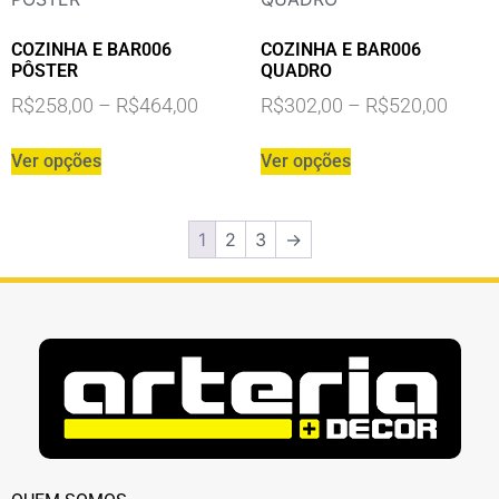
COZINHA E BAR006
COZINHA E BAR006
PÔSTER
QUADRO
R$
258,00
–
R$
464,00
R$
302,00
–
R$
520,00
Ver opções
Ver opções
1
2
3
→