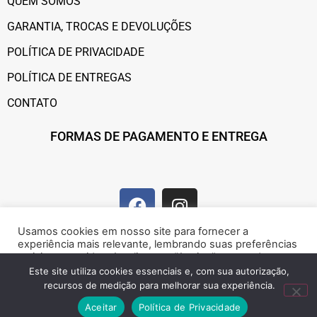
QUEM SOMOS
GARANTIA, TROCAS E DEVOLUÇÕES
POLÍTICA DE PRIVACIDADE
POLÍTICA DE ENTREGAS
CONTATO
FORMAS DE PAGAMENTO E ENTREGA
Usamos cookies em nosso site para fornecer a
experiência mais relevante, lembrando suas preferências
e visitas repetidas. Ao clicar em “Aceitar”, concorda com a
utilização de cookies.
Este site utiliza cookies essenciais e, com sua autorização,
recursos de medição para melhorar sua experiência.
Marque presença na web!
Rejeitar
Aceitar
Aceitar
Política de Privacidade