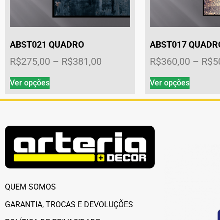
ABST021 QUADRO
ABST017 QUADR
R$
275,00
–
R$
381,00
R$
360,00
–
R$
5
Ver opções
Ver opções
QUEM SOMOS
GARANTIA, TROCAS E DEVOLUÇÕES