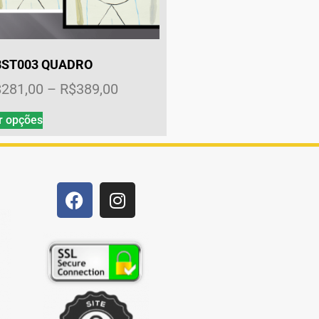
BST003 QUADRO
$
281,00
–
R$
389,00
r opções