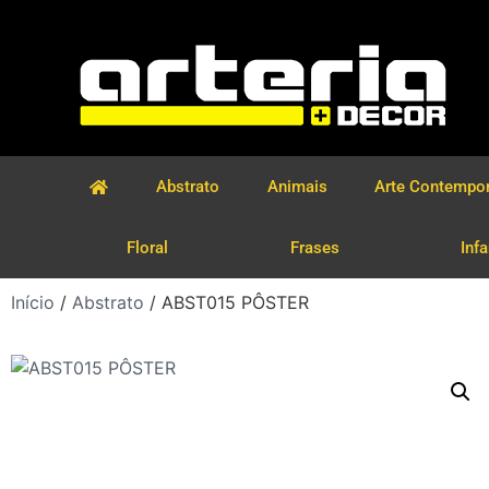
Abstrato
Animais
Arte Contempo
Floral
Frases
Infa
Início
/
Abstrato
/ ABST015 PÔSTER