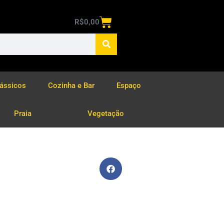
R$
0,00
lássicos
Cozinha e Bar
Espaço
Praia
Vegetação