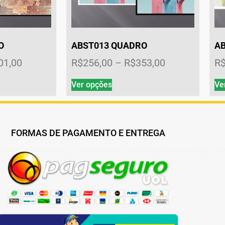
O
ABST013 QUADRO
A
01,00
R$
256,00
–
R$
353,00
R
Ver opções
Ve
FORMAS DE PAGAMENTO E ENTREGA