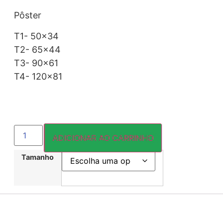
Pôster
T1- 50×34
T2- 65×44
T3- 90×61
T4- 120×81
ADICIONAR AO CARRINHO
Tamanho