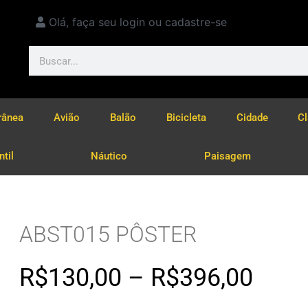
Olá, faça seu login ou cadastre-se
rânea
Avião
Balão
Bicicleta
Cidade
C
ntil
Náutico
Paisagem
ABST015 PÔSTER
R$
130,00
–
R$
396,00