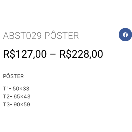
ABST029 PÔSTER
R$
127,00
–
R$
228,00
PÔSTER
T1- 50×33
T2- 65×43
T3- 90×59