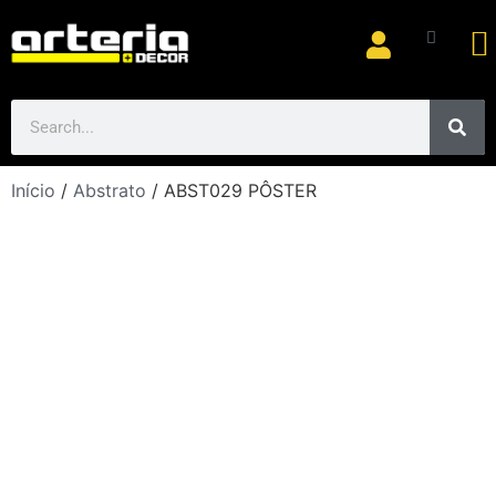
Ar
Início
/
Abstrato
/ ABST029 PÔSTER