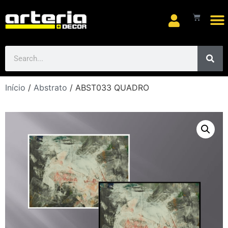
Início
/
Abstrato
/ ABST033 QUADRO