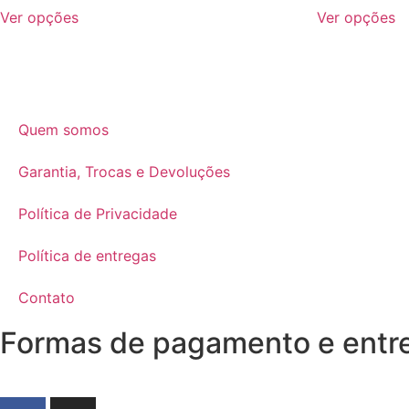
Este
E
preço:
Ver opções
Ver opções
produto
p
R$615,00
tem
t
através
várias
vá
R$862,00
variantes.
va
As
A
Quem somos
opções
o
podem
p
Garantia, Trocas e Devoluções
ser
se
escolhidas
e
Política de Privacidade
na
n
página
p
Política de entregas
do
d
produto
p
Contato
Formas de pagamento e entr