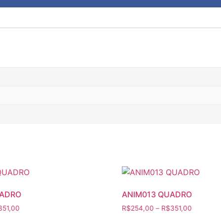
UADRO
ANIM013 QUADRO
Faixa
Faixa
351,00
R$
254,00
–
R$
351,00
de
de