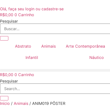
Ir
para
Olá, faça seu login ou cadastre-se
o
R$
0,00
0
Carrinho
conteúdo
Pesquisar
Abstrato
Animais
Arte Contemporânea
Infantil
Náutico
R$
0,00
0
Carrinho
Pesquisar
Início
/
Animais
/ ANIM019 PÔSTER