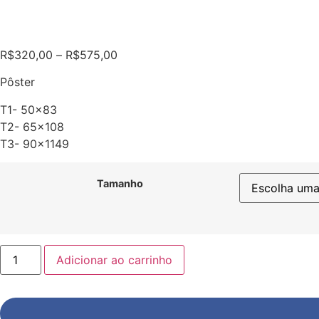
Faixa
R$
320,00
–
R$
575,00
de
Pôster
preço:
R$320,00
T1- 50×83
através
T2- 65×108
R$575,00
T3- 90×1149
Tamanho
ANIM019
Adicionar ao carrinho
PÔSTER
quantidade