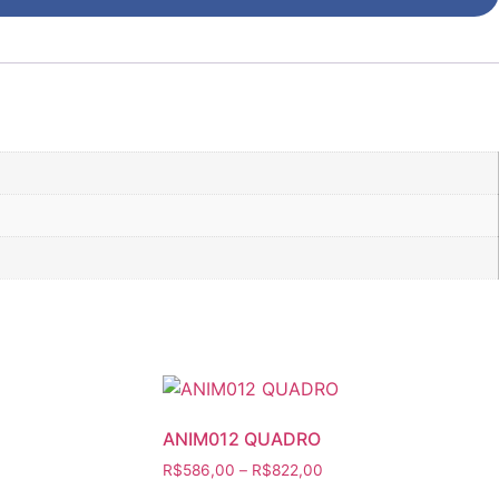
ANIM012 QUADRO
Faixa
R$
586,00
–
R$
822,00
de