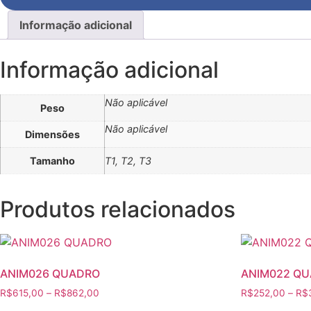
Informação adicional
Informação adicional
Não aplicável
Peso
Não aplicável
Dimensões
Tamanho
T1, T2, T3
Produtos relacionados
ANIM026 QUADRO
ANIM022 Q
Faixa
R$
615,00
–
R$
862,00
R$
252,00
–
R$
de