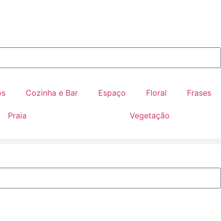
os
Cozinha e Bar
Espaço
Floral
Frases
Praia
Vegetação