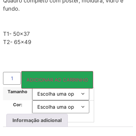
Quadro completo com pôster, moldura, vidro e
fundo.
T1- 50×37
T2- 65×49
ADICIONAR AO CARRINHO
Tamanho
Cor:
Informação adicional