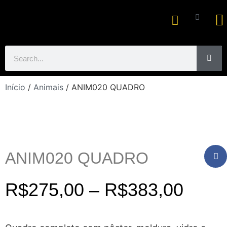
Ar
Início
/
Animais
/ ANIM020 QUADRO
ANIM020 QUADRO
R$
275,00
–
R$
383,00