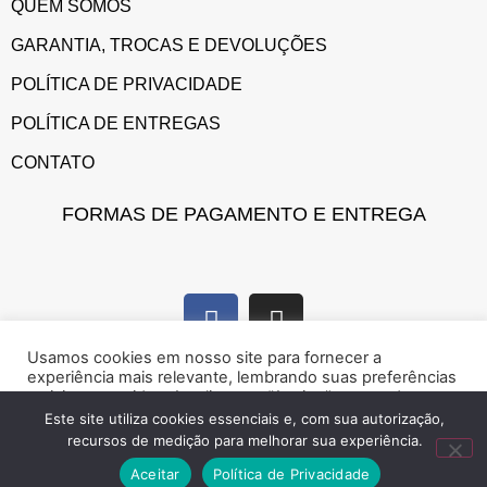
QUEM SOMOS
GARANTIA, TROCAS E DEVOLUÇÕES
POLÍTICA DE PRIVACIDADE
POLÍTICA DE ENTREGAS
CONTATO
FORMAS DE PAGAMENTO E ENTREGA
Usamos cookies em nosso site para fornecer a
experiência mais relevante, lembrando suas preferências
e visitas repetidas. Ao clicar em “Aceitar”, concorda com a
utilização de cookies.
Este site utiliza cookies essenciais e, com sua autorização,
recursos de medição para melhorar sua experiência.
Marque presença na web!
Rejeitar
Aceitar
Aceitar
Política de Privacidade