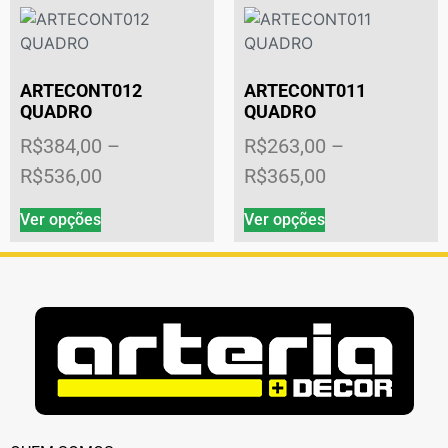
ARTECONT012
ARTECONT011
QUADRO
QUADRO
R$
384,00
–
R$
263,00
–
R$
536,00
R$
365,00
Ver opções
Ver opções