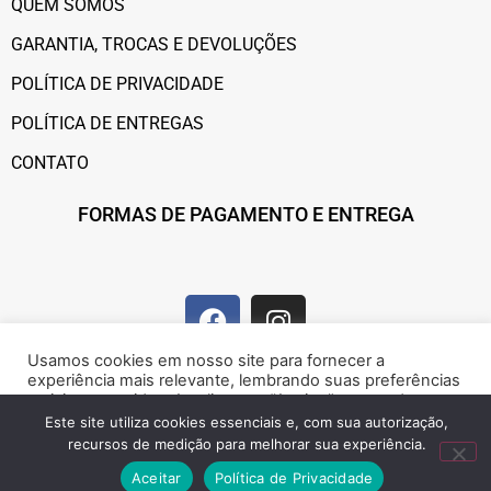
QUEM SOMOS
GARANTIA, TROCAS E DEVOLUÇÕES
POLÍTICA DE PRIVACIDADE
POLÍTICA DE ENTREGAS
CONTATO
FORMAS DE PAGAMENTO E ENTREGA
Usamos cookies em nosso site para fornecer a
experiência mais relevante, lembrando suas preferências
e visitas repetidas. Ao clicar em “Aceitar”, concorda com a
utilização de cookies.
Este site utiliza cookies essenciais e, com sua autorização,
recursos de medição para melhorar sua experiência.
Marque presença na web!
Rejeitar
Aceitar
Aceitar
Política de Privacidade