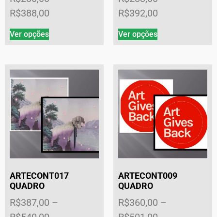
R$
388,00
R$
392,00
Ver opções
Ver opções
ARTECONT017
ARTECONT009
QUADRO
QUADRO
R$
387,00
–
R$
360,00
–
R$
540,00
R$
501,00