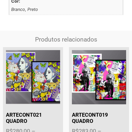
Cor:
Branco, Preto
Produtos relacionados
ARTECONT021
ARTECONT019
QUADRO
QUADRO
R$
280,00
–
R$
283,00
–