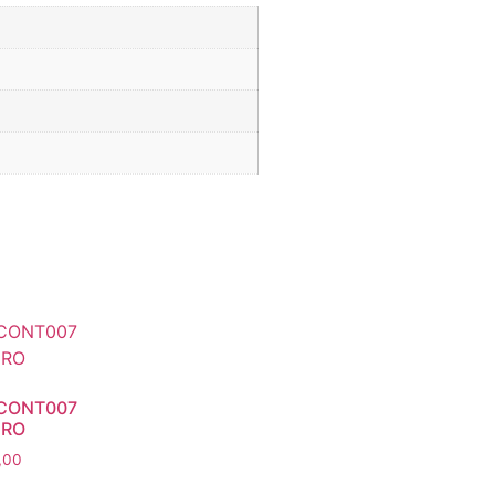
CONT007
RO
,00