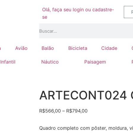
Olá, faça seu login ou cadastre-
se
a
Avião
Balão
Bicicleta
Cidade
Infantil
Náutico
Paisagem
ARTECONT024
R$
566,00
–
R$
794,00
Quadro completo com pôster, moldura, vi