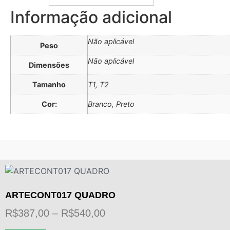
Informação adicional
Não aplicável
Peso
Não aplicável
Dimensões
Tamanho
T1, T2
Cor:
Branco, Preto
ARTECONT017 QUADRO
Faixa
R$
387,00
–
R$
540,00
de