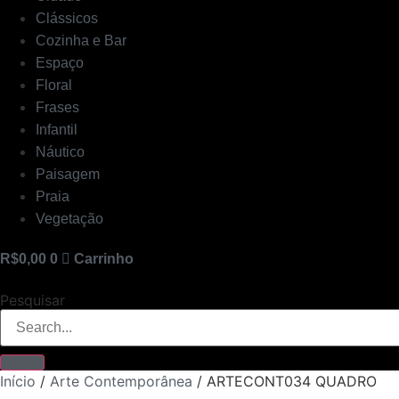
Clássicos
Cozinha e Bar
Espaço
Floral
Frases
Infantil
Náutico
Paisagem
Praia
Vegetação
R$
0,00
0
Carrinho
Pesquisar
Início
/
Arte Contemporânea
/ ARTECONT034 QUADRO