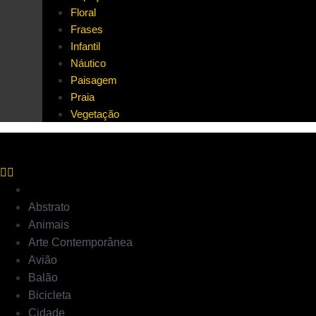
Floral
Frases
Infantil
Náutico
Paisagem
Praia
Vegetação
Abstrato
Animais
Arte Contemporânea
Avião
Balão
Bicicleta
Cidade