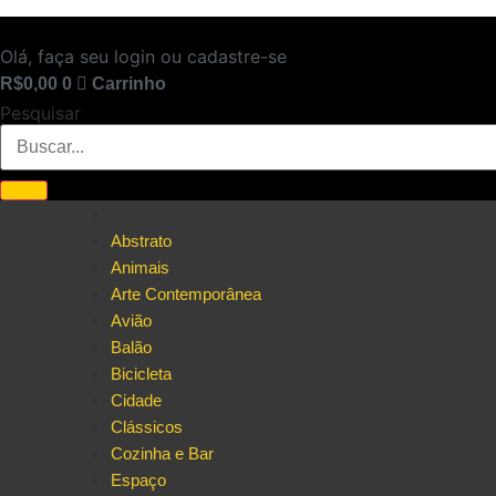
Ir
para
Olá, faça seu login ou cadastre-se
o
R$
0,00
0
Carrinho
conteúdo
Pesquisar
Abstrato
Animais
Arte Contemporânea
Avião
Balão
Bicicleta
Cidade
Clássicos
Cozinha e Bar
Espaço