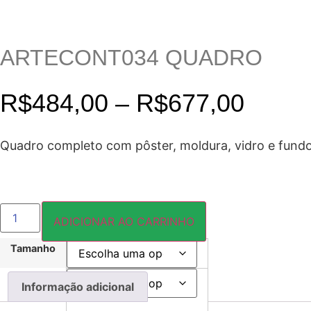
ARTECONT034 QUADRO
Faixa
R$
484,00
–
R$
677,00
de
Quadro completo com pôster, moldura, vidro e fundo
preço
R$48
ARTECONT034
QUADRO
ADICIONAR AO CARRINHO
quantidade
atrav
Tamanho
Cor:
R$67
Informação adicional