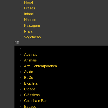
Floral
Frases
Infantil
Náutico
Paisagem
Praia
Vegetação
Abstrato
Animais
Arte Contemporânea
Avião
Balão
Bicicleta
Cidade
Clássicos
Cozinha e Bar
Espaço