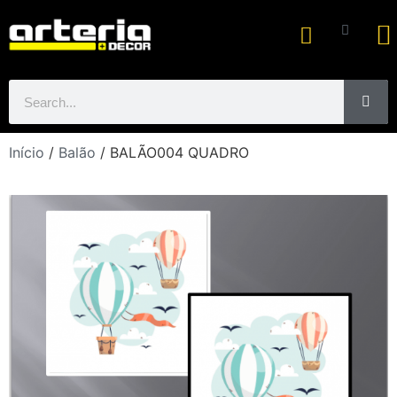
Ar
Início
/
Balão
/ BALÃO004 QUADRO