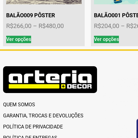
BALÃO009 PÔSTER
BALÃO001 PÔST
R$
266,00
–
R$
480,00
R$
204,00
–
R$
2
Ver opções
Ver opções
QUEM SOMOS
GARANTIA, TROCAS E DEVOLUÇÕES
POLÍTICA DE PRIVACIDADE
POLÍTICA DE ENTREGAS