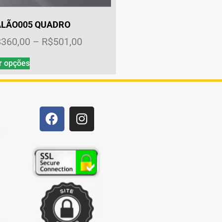
ALÃO005 QUADRO
$
360,00
–
R$
501,00
r opções