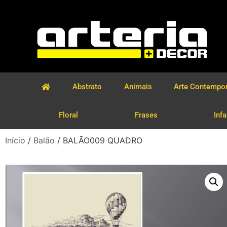
Abstrato
Animais
Arte Contempo
Floral
Frases
Infa
Início
/
Balão
/ BALÃO009 QUADRO