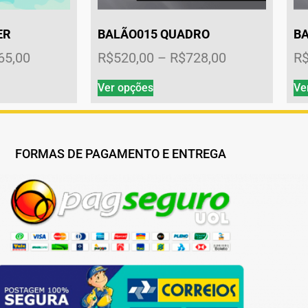
ER
BALÃO015 QUADRO
B
65,00
R$
520,00
–
R$
728,00
R
Ver opções
Ve
FORMAS DE PAGAMENTO E ENTREGA