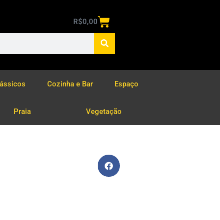
R$
0,00
lássicos
Cozinha e Bar
Espaço
Praia
Vegetação