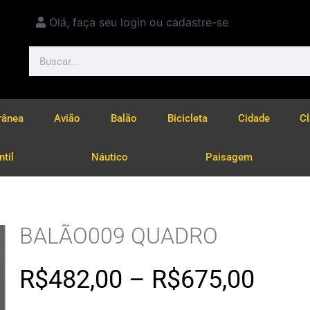
Olá, faça seu login ou cadastre-se
rânea
Avião
Balão
Bicicleta
Cidade
C
ntil
Náutico
Paisagem
BALÃO009 QUADRO
R$
482,00
–
R$
675,00