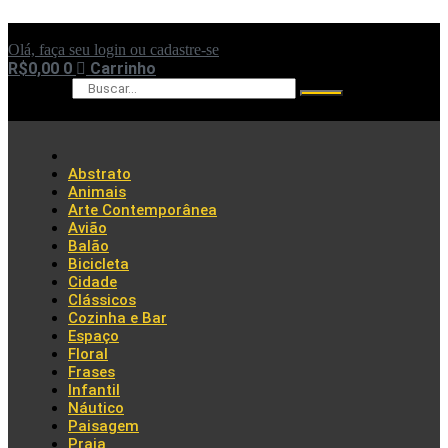
Ir
para
Olá, faça seu login ou cadastre-se
o
R$
0,00
0
Carrinho
conteúdo
Pesquisar
Abstrato
Animais
Arte Contemporânea
Avião
Balão
Bicicleta
Cidade
Clássicos
Cozinha e Bar
Espaço
Floral
Frases
Infantil
Náutico
Paisagem
Praia