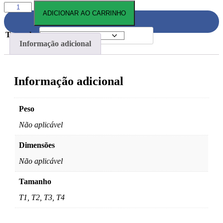
atrav
CIDADE018
ADICIONAR AO CARRINHO
PÔSTER
quantidade
R$868
Tamanho
Informação adicional
Informação adicional
Peso
Não aplicável
Dimensões
Não aplicável
Tamanho
T1, T2, T3, T4