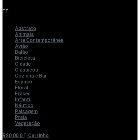
Abstrato
Animais
Arte Contemporânea
Avião
Balão
Bicicleta
Cidade
Clássicos
Cozinha e Bar
Espaço
Floral
Frases
Infantil
Náutico
Paisagem
Praia
Vegetação
R$
0,00
0
Carrinho