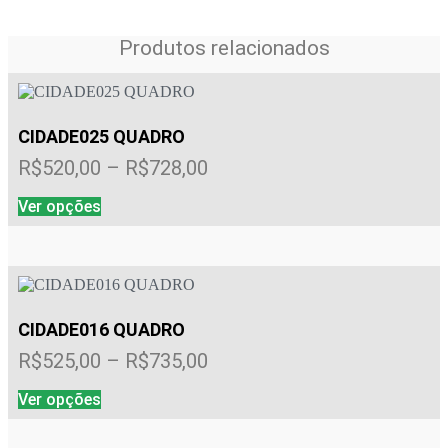
Produtos relacionados
CIDADE025 QUADRO
Faixa
R$
520,00
–
R$
728,00
de
Este
Ver opções
preço:
produto
tem
R$520,00
várias
através
variantes.
R$728,00
As
opções
podem
CIDADE016 QUADRO
ser
Faixa
R$
525,00
–
R$
735,00
escolhidas
na
de
Este
página
Ver opções
preço:
produto
do
tem
R$525,00
produto
várias