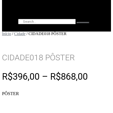
Pesquisar
Início
/
Cidade
/ CIDADE018 PÔSTER
CIDADE018 PÔSTER
Faixa
R$
396,00
–
R$
868,00
de
PÔSTER
preço:
R$396