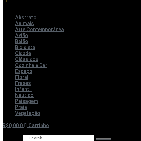
Abstrato
Animais
Arte Contemporânea
Avião
Balão
Bicicleta
Cidade
Clássicos
Cozinha e Bar
Espaço
Floral
Frases
Infantil
Náutico
Paisagem
Praia
Vegetação
R$
0,00
0
Carrinho
Pesquisar