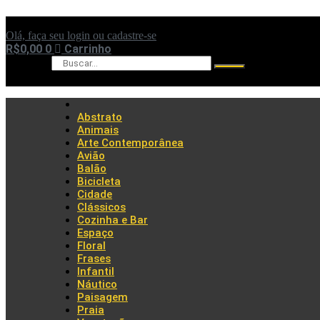
Ir
para
Olá, faça seu login ou cadastre-se
o
R$
0,00
0
Carrinho
conteúdo
Pesquisar
Abstrato
Animais
Arte Contemporânea
Avião
Balão
Bicicleta
Cidade
Clássicos
Cozinha e Bar
Espaço
Floral
Frases
Infantil
Náutico
Paisagem
Praia