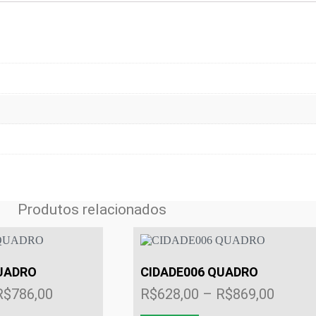
Produtos relacionados
UADRO
CIDADE006 QUADRO
Faixa
Faixa
R$
786,00
R$
628,00
–
R$
869,00
de
de
Este