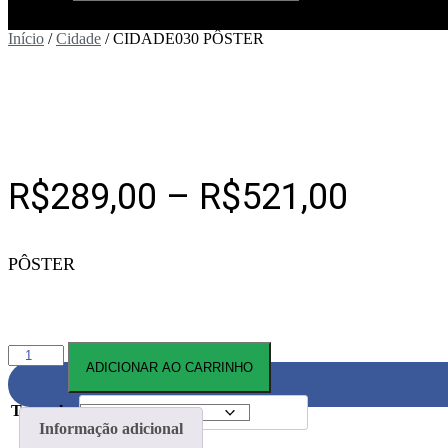
Início
/
Cidade
/ CIDADE030 PÔSTER
Faixa
R$
289,00
–
R$
521,00
de
PÔSTER
preço:
R$289
atrav
CIDADE030
ADICIONAR AO CARRINHO
PÔSTER
quantidade
R$521
Tamanho
Informação adicional