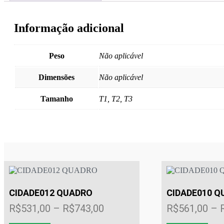
Informação adicional
Peso
Não aplicável
Dimensões
Não aplicável
Tamanho
T1, T2, T3
CIDADE012 QUADRO
CIDADE010 Q
Faixa
R$
531,00
–
R$
743,00
R$
561,00
–
de
Este
Este