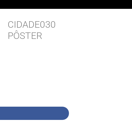
CIDADE030
PÔSTER
,00
és
,00