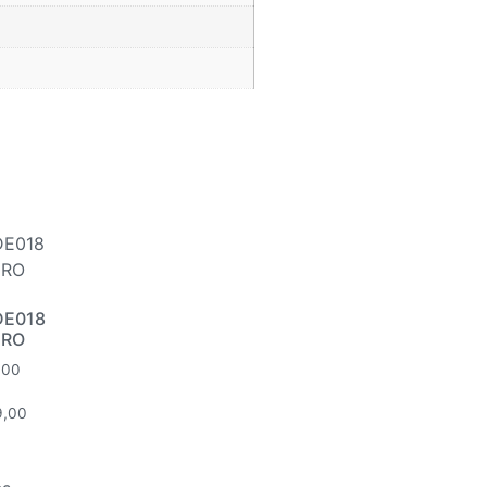
DE018
RO
,00
9,00