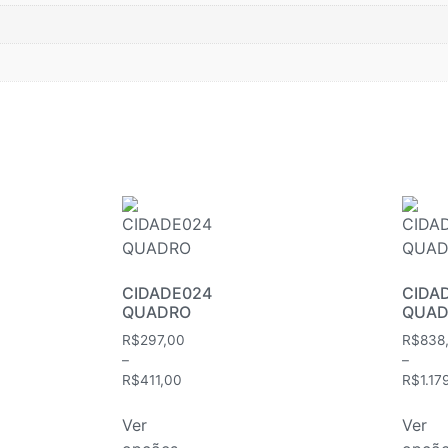
CIDADE024
CIDA
QUADRO
QUAD
R$
297,00
R$
838
–
–
R$
411,00
R$
1.17
Ver
Ver