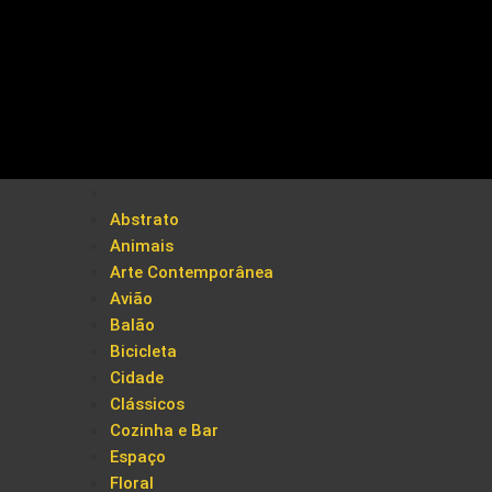
Abstrato
Animais
Arte Contemporânea
Avião
Balão
Bicicleta
Cidade
Clássicos
Cozinha e Bar
Espaço
Floral