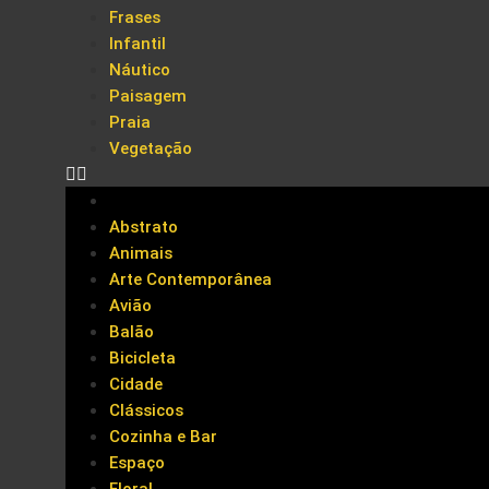
Frases
Infantil
Náutico
Paisagem
Praia
Vegetação
Abstrato
Animais
Arte Contemporânea
Avião
Balão
Bicicleta
Cidade
Clássicos
Cozinha e Bar
Espaço