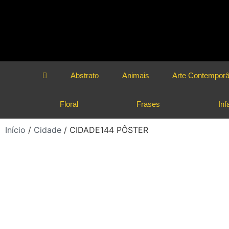
Abstrato
Animais
Arte Contempor
Floral
Frases
Infa
Início
/
Cidade
/ CIDADE144 PÔSTER