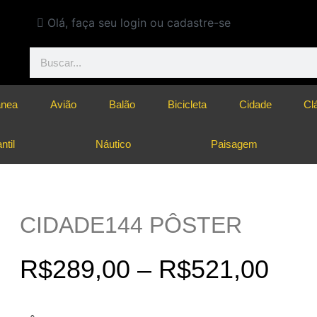
Olá, faça seu login ou cadastre-se
ânea
Avião
Balão
Bicicleta
Cidade
Cl
ntil
Náutico
Paisagem
CIDADE144 PÔSTER
R$
289,00
–
R$
521,00