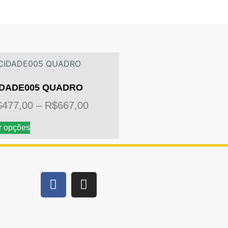
IDADE005 QUADRO
$
477,00
–
R$
667,00
r opções