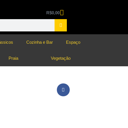
R$
0,00
ássicos
Cozinha e Bar
Espaço
Praia
Vegetação