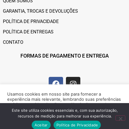
QUEM SOMOS
GARANTIA, TROCAS E DEVOLUÇÕES
POLÍTICA DE PRIVACIDADE
POLÍTICA DE ENTREGAS
CONTATO
FORMAS DE PAGAMENTO E ENTREGA
Usamos cookies em nosso site para fornecer a
experiência mais relevante, lembrando suas preferências
e visitas repetidas. Ao clicar em “Aceitar”, concorda com a
utilização de cookies.
Este site utiliza cookies essenciais e, com sua autorização,
recursos de medição para melhorar sua experiência.
Marque presença na web!
Rejeitar
Aceitar
Aceitar
Política de Privacidade