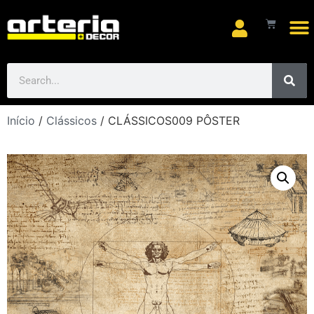
Início
/
Clássicos
/ CLÁSSICOS009 PÔSTER