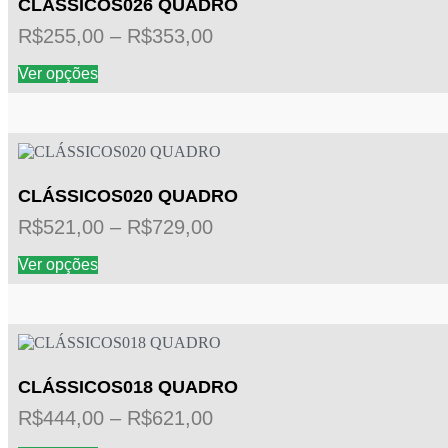
CLÁSSICOS026 QUADRO
Faixa
R$
255,00
–
R$
353,00
de
Este
Ver opções
preço:
produto
tem
R$255,00
várias
através
variantes.
R$353,00
As
opções
podem
CLÁSSICOS020 QUADRO
ser
Faixa
R$
521,00
–
R$
729,00
escolhidas
na
de
Este
página
Ver opções
preço:
produto
do
tem
R$521,00
produto
várias
através
variantes.
R$729,00
As
opções
podem
CLÁSSICOS018 QUADRO
ser
Faixa
R$
444,00
–
R$
621,00
escolhidas
na
de
Este