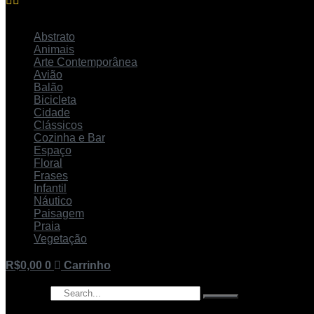
Abstrato
Animais
Arte Contemporânea
Avião
Balão
Bicicleta
Cidade
Clássicos
Cozinha e Bar
Espaço
Floral
Frases
Infantil
Náutico
Paisagem
Praia
Vegetação
R$
0,00
0
Carrinho
Pesquisar