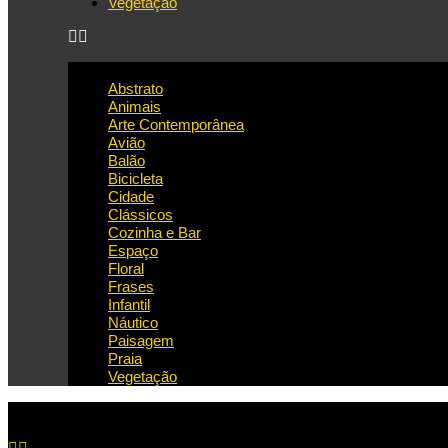
Vegetação
Abstrato
Animais
Arte Contemporânea
Avião
Balão
Bicicleta
Cidade
Clássicos
Cozinha e Bar
Espaço
Floral
Frases
Infantil
Náutico
Paisagem
Praia
Vegetação