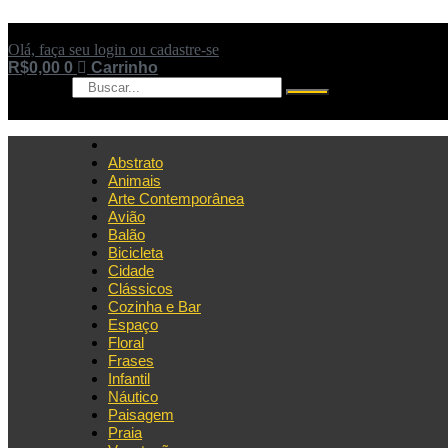
Ir
para
Olá, faça seu login ou cadastre-se
o
R$
0,00
0
Carrinho
conteúdo
Pesquisar
Abstrato
Animais
Arte Contemporânea
Avião
Balão
Bicicleta
Cidade
Clássicos
Cozinha e Bar
Espaço
Floral
Frases
Infantil
Náutico
Paisagem
Praia