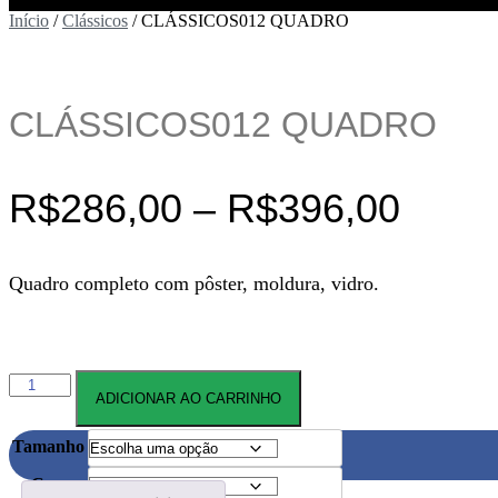
Início
/
Clássicos
/ CLÁSSICOS012 QUADRO
CLÁSSICOS012 QUADRO
Faixa
R$
286,00
–
R$
396,00
de
Quadro completo com pôster, moldura, vidro.
preço
R$28
atrav
CLÁSSICOS012
ADICIONAR AO CARRINHO
QUADRO
quantidade
R$39
Tamanho
Cor: