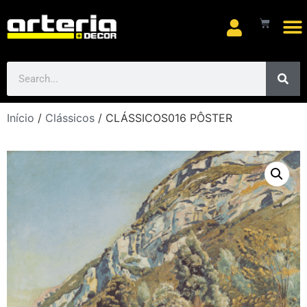
Arte
Início
/
Clássicos
/ CLÁSSICOS016 PÔSTER