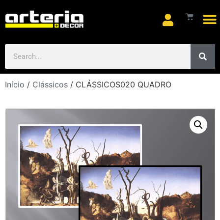
Início
/
Clássicos
/ CLÁSSICOS020 QUADRO