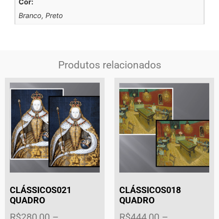
Cor:
Branco, Preto
Produtos relacionados
CLÁSSICOS021
CLÁSSICOS018
QUADRO
QUADRO
R$
280,00
–
R$
444,00
–