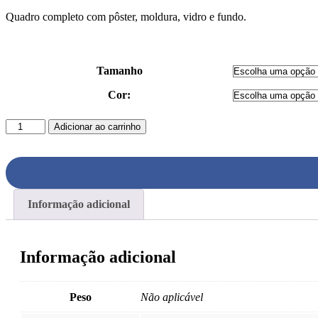
Quadro completo com pôster, moldura, vidro e fundo.
Tamanho
Cor:
COZINHA
Adicionar ao carrinho
E
BAR019
QUADRO
quantidade
Informação adicional
Informação adicional
Peso
Não aplicável