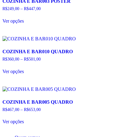
COZINHA E BAR003 PÔSTER
podem
Faixa
R$
249,00
–
R$
447,00
ser
de
escolhidas
Este
preço:
na
Ver opções
produto
R$249,00
página
tem
através
do
várias
R$447,00
produto
variantes.
As
opções
COZINHA E BAR010 QUADRO
podem
Faixa
R$
360,00
–
R$
501,00
ser
de
escolhidas
Este
preço:
na
Ver opções
produto
R$360,00
página
tem
através
do
várias
R$501,00
produto
variantes.
As
opções
COZINHA E BAR005 QUADRO
podem
Faixa
R$
467,00
–
R$
653,00
ser
de
escolhidas
Este
preço:
na
Ver opções
produto
R$467,00
página
tem
através
do
várias
R$653,00