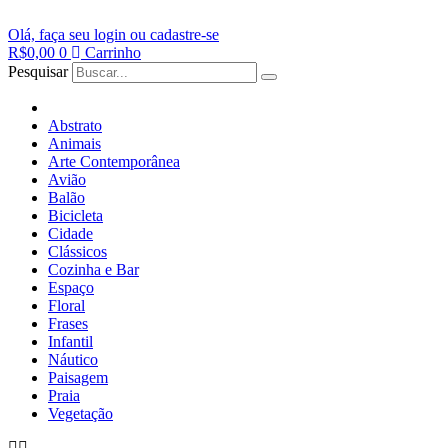
Ir
para
Olá, faça seu login ou cadastre-se
o
R$
0,00
0
Carrinho
conteúdo
Pesquisar
Abstrato
Animais
Arte Contemporânea
Avião
Balão
Bicicleta
Cidade
Clássicos
Cozinha e Bar
Espaço
Floral
Frases
Infantil
Náutico
Paisagem
Praia
Vegetação