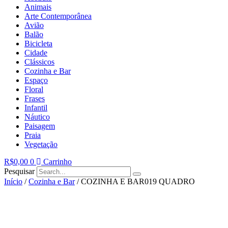
Animais
Arte Contemporânea
Avião
Balão
Bicicleta
Cidade
Clássicos
Cozinha e Bar
Espaço
Floral
Frases
Infantil
Náutico
Paisagem
Praia
Vegetação
R$
0,00
0
Carrinho
Pesquisar
Início
/
Cozinha e Bar
/ COZINHA E BAR019 QUADRO