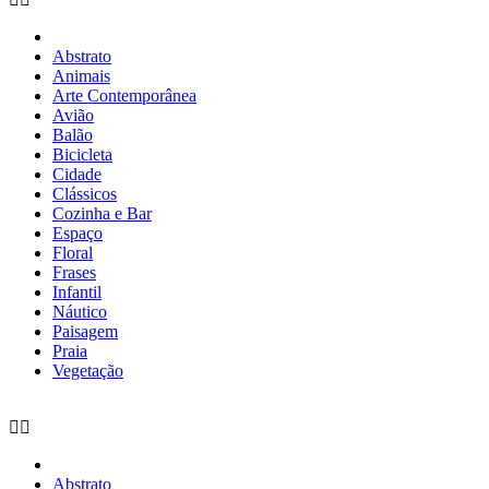
Abstrato
Animais
Arte Contemporânea
Avião
Balão
Bicicleta
Cidade
Clássicos
Cozinha e Bar
Espaço
Floral
Frases
Infantil
Náutico
Paisagem
Praia
Vegetação
Abstrato