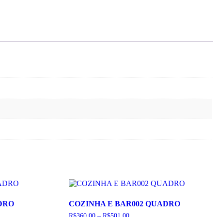
DRO
COZINHA E BAR002 QUADRO
Faixa
R$
360,00
–
R$
501,00