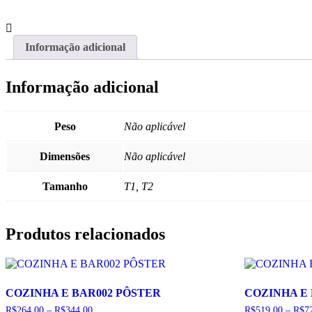
E
BAR045
PÔSTER
quantidade
Informação adicional
Informação adicional
Peso
Não aplicável
Dimensões
Não aplicável
Tamanho
T1, T2
Produtos relacionados
COZINHA E BAR002 PÔSTER
COZINHA E
Faixa
R$
264,00
–
R$
344,00
R$
519,00
–
R$
7