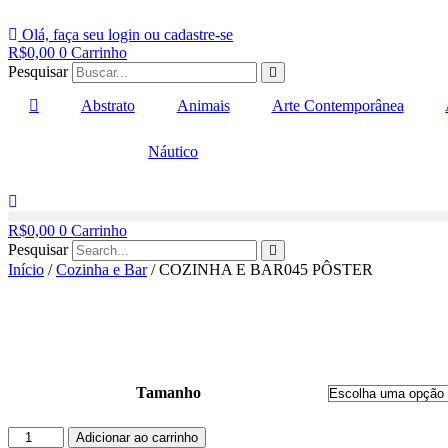
Ir
para
Olá, faça seu login ou cadastre-se
o
R$
0,00
0
Carrinho
conteúdo
Pesquisar
Abstrato
Animais
Arte Contemporânea
Náutico
R$
0,00
0
Carrinho
Pesquisar
Início
/
Cozinha e Bar
/ COZINHA E BAR045 PÔSTER
Tamanho
COZINHA
Adicionar ao carrinho