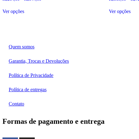
de
Este
Este
preço:
Ver opções
Ver opções
produto
pro
R$264,00
tem
tem
através
várias
vári
R$344,00
variantes.
vari
As
As
opções
opç
podem
pod
Quem somos
ser
ser
escolhidas
esco
Garantia, Trocas e Devoluções
na
na
página
pág
do
do
Política de Privacidade
produto
pro
Política de entregas
Contato
Formas de pagamento e entrega