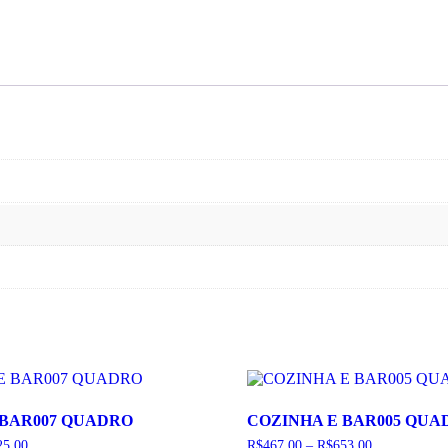
 BAR007 QUADRO
COZINHA E BAR005 QUA
Faixa
Faixa
25,00
R$
467,00
–
R$
653,00