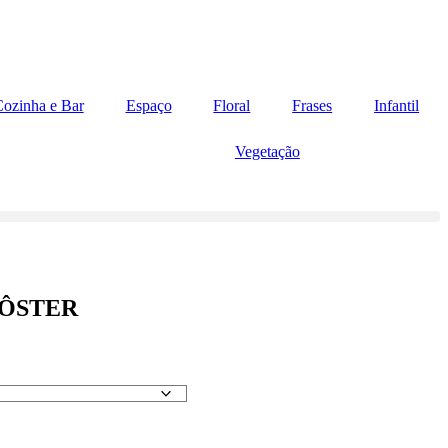
ozinha e Bar
Espaço
Floral
Frases
Infantil
Vegetação
PÔSTER