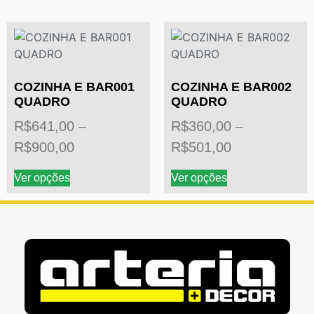
COZINHA E BAR001
COZINHA E BAR002
QUADRO
QUADRO
R$
641,00
–
R$
360,00
–
R$
900,00
R$
501,00
Ver opções
Ver opções