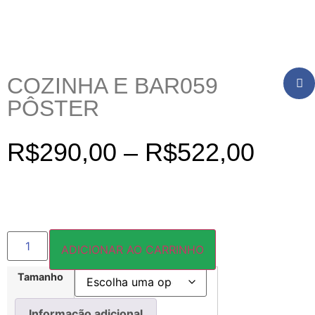
COZINHA E BAR059
PÔSTER
R$
290,00
–
R$
522,00
ADICIONAR AO CARRINHO
Tamanho
Informação adicional