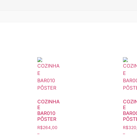
COZINHA
COZI
E
E
BAR010
BAR0
PÔSTER
PÔST
R$
264,00
R$
320
–
–