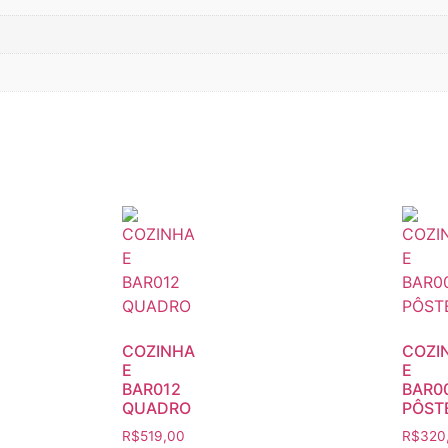
COZINHA
COZI
E
E
BAR012
BAR0
QUADRO
PÔST
R$
519,00
R$
320