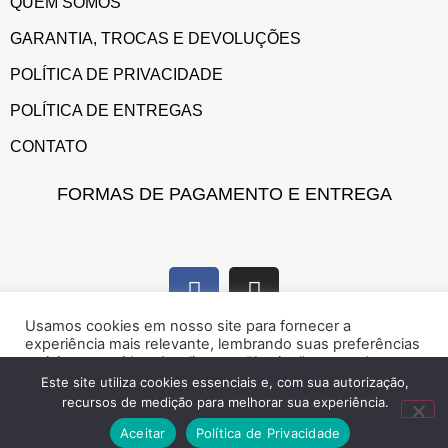
QUEM SOMOS
GARANTIA, TROCAS E DEVOLUÇÕES
POLÍTICA DE PRIVACIDADE
POLÍTICA DE ENTREGAS
CONTATO
FORMAS DE PAGAMENTO E ENTREGA
Usamos cookies em nosso site para fornecer a
experiência mais relevante, lembrando suas preferências
e visitas repetidas. Ao clicar em “Aceitar”, concorda com a
utilização de cookies.
Este site utiliza cookies essenciais e, com sua autorização,
recursos de medição para melhorar sua experiência.
Marque presença na web!
Rejeitar
Aceitar
Aceitar
Política de Privacidade