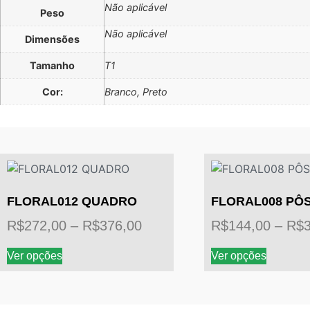
Não aplicável
Peso
Não aplicável
Dimensões
Tamanho
T1
Cor:
Branco, Preto
FLORAL012 QUADRO
FLORAL008 PÔ
Faixa
R$
272,00
–
R$
376,00
R$
144,00
–
R$
de
Este
Este
Ver opções
Ver opções
preço:
produto
produto
tem
tem
R$272,00
várias
várias
através