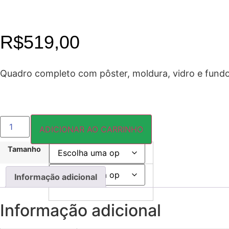
R$
519,00
Quadro completo com pôster, moldura, vidro e fundo
FLORAL019
QUADRO
ADICIONAR AO CARRINHO
quantidade
Tamanho
Cor:
Informação adicional
Informação adicional