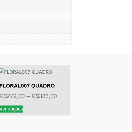
FLORAL007 QUADRO
Faixa
R$
279,00
–
R$
386,00
de
Este
Ver opções
preço:
produto
tem
R$279,00
várias
através