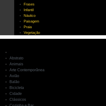
Frases
Infantil
Náutico
Paisagem
Praia
Vegetação
Abstrato
Animais
Arte Contemporânea
Avião
Balão
Bicicleta
Cidade
Clássicos
Cozinha e Bar