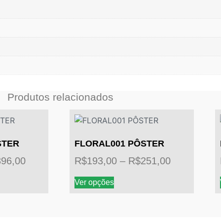
Produtos relacionados
STER
FLORAL001 PÔSTER
Faixa
Faixa
396,00
R$
193,00
–
R$
251,00
de
de
Este
Ver opções
preço:
preço:
produto
tem
R$144,00
R$193,00
várias
através
através