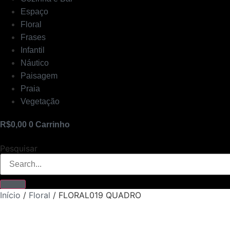
Espaço
Floral
Frases
Infantil
Náutico
Paisagem
Praia
Vegetação
R$
0,00
0
Carrinho
Pesquisar
Início
/
Floral
/ FLORAL019 QUADRO