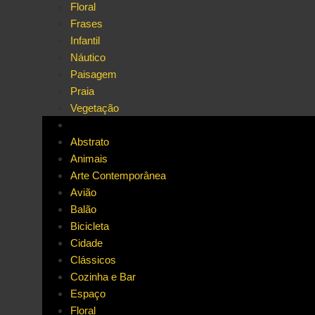
Floral
Frases
Infantil
Náutico
Paisagem
Praia
Vegetação
Abstrato
Animais
Arte Contemporânea
Avião
Balão
Bicicleta
Cidade
Clássicos
Cozinha e Bar
Espaço
Floral