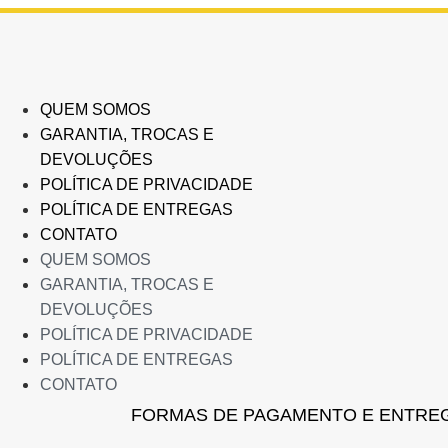
variantes.
variante
R$376,00
As
As
opções
opções
podem
podem
ser
ser
QUEM SOMOS
escolhidas
escolhid
GARANTIA, TROCAS E
na
na
DEVOLUÇÕES
página
página
POLÍTICA DE PRIVACIDADE
do
do
POLÍTICA DE ENTREGAS
produto
produto
CONTATO
QUEM SOMOS
GARANTIA, TROCAS E
DEVOLUÇÕES
POLÍTICA DE PRIVACIDADE
POLÍTICA DE ENTREGAS
CONTATO
FORMAS DE PAGAMENTO E ENTRE