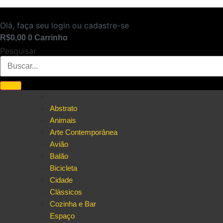
Ir
para
Olá, faça seu login ou cadastre-se
o
R$
0,00
0
Carrinho
conteúdo
Pesquisar
Abstrato
Animais
Arte Contemporânea
Avião
Balão
Bicicleta
Cidade
Clássicos
Cozinha e Bar
Espaço