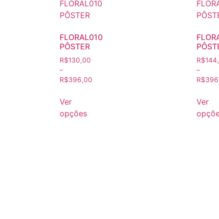
FLORAL010
FLOR
PÔSTER
PÔST
R$
130,00
R$
144
–
–
R$
396,00
R$
396
Ver
Ver
opções
opçõ