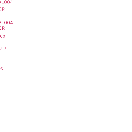
AL004
ER
,00
,00
es