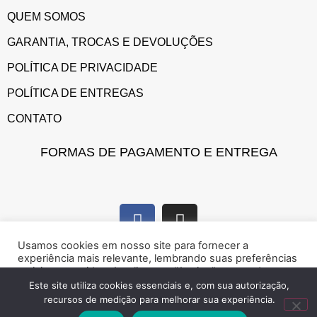
QUEM SOMOS
GARANTIA, TROCAS E DEVOLUÇÕES
POLÍTICA DE PRIVACIDADE
POLÍTICA DE ENTREGAS
CONTATO
FORMAS DE PAGAMENTO E ENTREGA
Usamos cookies em nosso site para fornecer a
experiência mais relevante, lembrando suas preferências
e visitas repetidas. Ao clicar em “Aceitar”, concorda com a
utilização de cookies.
Este site utiliza cookies essenciais e, com sua autorização,
recursos de medição para melhorar sua experiência.
Marque presença na web!
Rejeitar
Aceitar