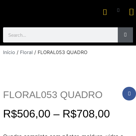
Ar
Início
/
Floral
/ FLORAL053 QUADRO
FLORAL053 QUADRO
R$
506,00
–
R$
708,00