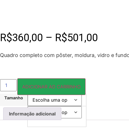
Faixa
R$
360,00
–
R$
501,00
de
Quadro completo com pôster, moldura, vidro e fundo
preço:
R$360
FRASES010
QUADRO
ADICIONAR AO CARRINHO
quantidade
atravé
Tamanho
Cor:
R$501
Informação adicional