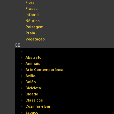
Floral
Frases
Infantil
Náutico
Paisagem
Praia
Vegetação
Abstrato
Animais
Arte Contemporânea
Avião
Balão
Bicicleta
Cidade
Clássicos
Cozinha e Bar
Espaço