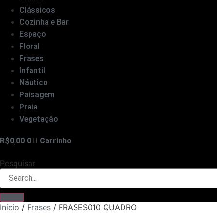
Clássicos
Cozinha e Bar
Espaço
Floral
Frases
Infantil
Náutico
Paisagem
Praia
Vegetação
R$
0,00
0
Carrinho
Pesquisar
Início
/
Frases
/ FRASES010 QUADRO