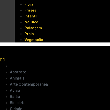
Floral
Frases
Infantil
Náutico
Paisagem
Praia
Vegetação
Abstrato
Animais
Arte Contemporânea
Avião
Balão
Bicicleta
Cidade