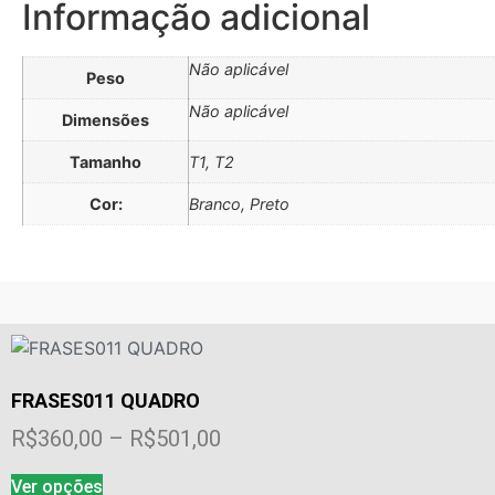
Informação adicional
Não aplicável
Peso
Não aplicável
Dimensões
Tamanho
T1, T2
Cor:
Branco, Preto
FRASES011 QUADRO
Faixa
R$
360,00
–
R$
501,00
de
Este
Ver opções