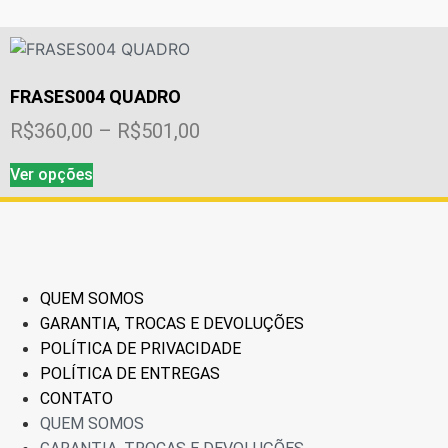
tem
R$360,00
página
várias
do
através
variantes.
produto
R$501,00
As
FRASES004 QUADRO
opções
podem
Faixa
R$
360,00
–
R$
501,00
ser
de
Este
escolhidas
Ver opções
preço:
produto
na
tem
R$360,00
página
várias
do
através
variantes.
produto
R$501,00
As
QUEM SOMOS
opções
GARANTIA, TROCAS E DEVOLUÇÕES
podem
POLÍTICA DE PRIVACIDADE
ser
POLÍTICA DE ENTREGAS
escolhidas
CONTATO
na
QUEM SOMOS
página