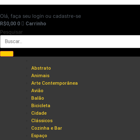
Ir
para
Olá, faça seu login ou cadastre-se
o
R$
0,00
0
Carrinho
conteúdo
Pesquisar
Abstrato
Animais
Arte Contemporânea
Avião
Balão
Bicicleta
Cidade
Clássicos
Cozinha e Bar
Espaço