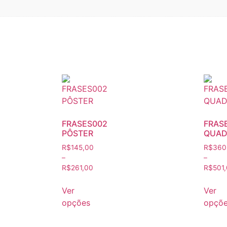
FRASES002
FRAS
PÔSTER
QUAD
R$
145,00
R$
360
–
–
R$
261,00
R$
501
Ver
Ver
opções
opçõ