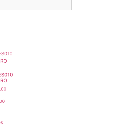
ES010
RO
,00
,00
es