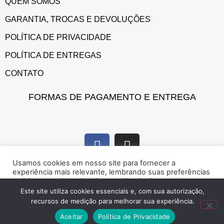
QUEM SOMOS
GARANTIA, TROCAS E DEVOLUÇÕES
POLÍTICA DE PRIVACIDADE
POLÍTICA DE ENTREGAS
CONTATO
FORMAS DE PAGAMENTO E ENTREGA
Usamos cookies em nosso site para fornecer a
experiência mais relevante, lembrando suas preferências
e visitas repetidas. Ao clicar em “Aceitar”, concorda com a
utilização de cookies.
Este site utiliza cookies essenciais e, com sua autorização,
recursos de medição para melhorar sua experiência.
Marque presença na web!
Rejeitar
Aceitar
Aceitar
Política de Privacidade