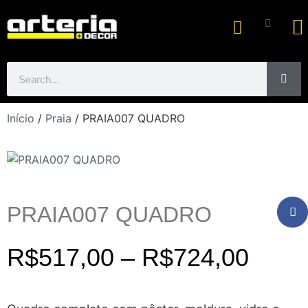
Ar
Início
/
Praia
/ PRAIA007 QUADRO
PRAIA007 QUADRO
R$
517,00
–
R$
724,00