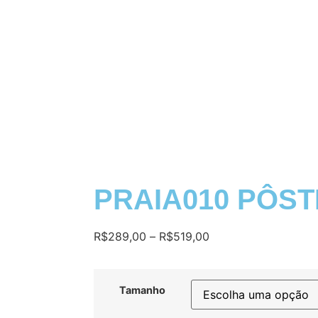
PRAIA010 PÔS
R$
289,00
–
R$
519,00
Tamanho