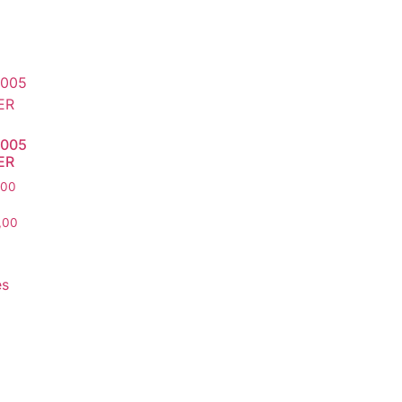
A005
ER
,00
,00
es