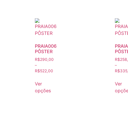
PRAIA006
PRAI
PÔSTER
PÔST
R$
290,00
R$
258
–
–
R$
522,00
R$
335
Ver
Ver
opções
opçõ