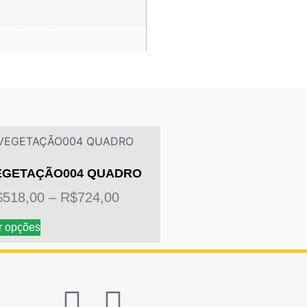
EGETAÇÃO004 QUADRO
$
518,00
–
R$
724,00
r opções