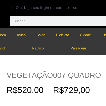
Olá, faça seu login ou cadastre-se
ânea
Avião
Balão
Bicicleta
Cidade
Cl
ntil
Náutico
Paisagem
VEGETAÇÃO007 QUADRO
R$
520,00
–
R$
729,00