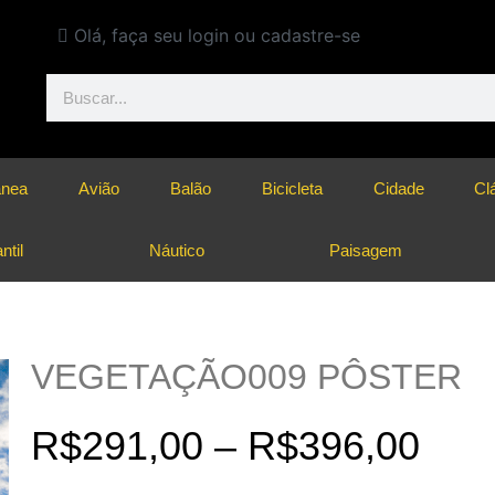
Olá, faça seu login ou cadastre-se
ânea
Avião
Balão
Bicicleta
Cidade
Cl
ntil
Náutico
Paisagem
VEGETAÇÃO009 PÔSTER
R$
291,00
–
R$
396,00