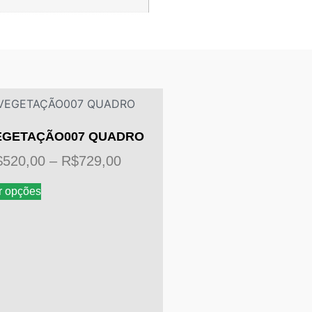
EGETAÇÃO007 QUADRO
$
520,00
–
R$
729,00
r opções