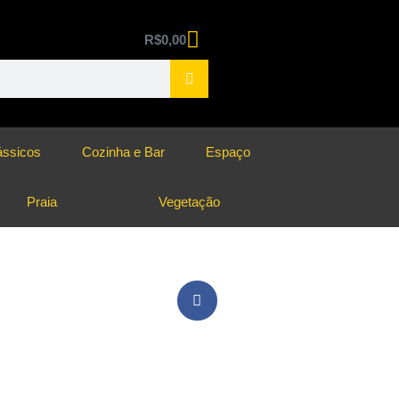
R$
0,00
ássicos
Cozinha e Bar
Espaço
Praia
Vegetação