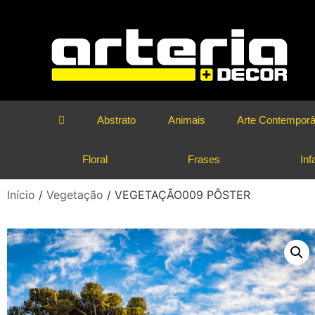
Abstrato
Animais
Arte Contempor
Floral
Frases
Infa
Início
/
Vegetação
/ VEGETAÇÃO009 PÔSTER