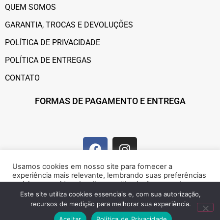
QUEM SOMOS
GARANTIA, TROCAS E DEVOLUÇÕES
POLÍTICA DE PRIVACIDADE
POLÍTICA DE ENTREGAS
CONTATO
FORMAS DE PAGAMENTO E ENTREGA
Usamos cookies em nosso site para fornecer a
experiência mais relevante, lembrando suas preferências
e visitas repetidas. Ao clicar em “Aceitar”, concorda com a
utilização de cookies.
Este site utiliza cookies essenciais e, com sua autorização,
recursos de medição para melhorar sua experiência.
Marque presença na web!
Rejeitar
Aceitar
Aceitar
Política de Privacidade