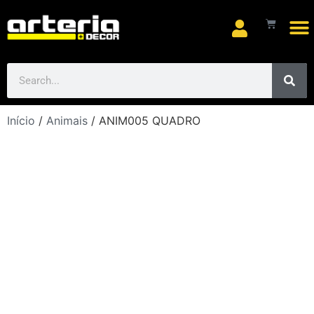
Arte
Início
/
Animais
/ ANIM005 QUADRO