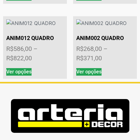
ANIM012 QUADRO
ANIM002 QUADRO
R$
586,00
–
R$
268,00
–
R$
822,00
R$
371,00
Ver opções
Ver opções