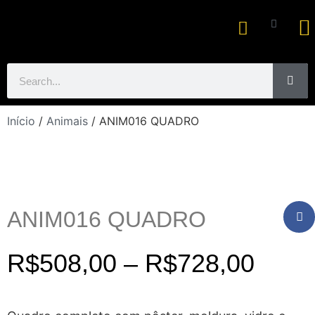
Ar
Início
/
Animais
/ ANIM016 QUADRO
ANIM016 QUADRO
R$
508,00
–
R$
728,00