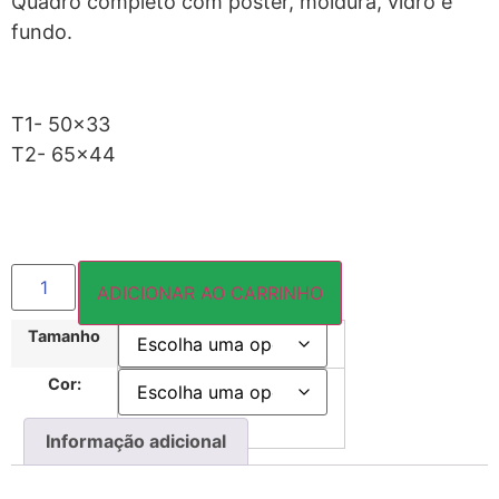
Quadro completo com pôster, moldura, vidro e
fundo.
T1- 50×33
T2- 65×44
ADICIONAR AO CARRINHO
Tamanho
Cor:
Informação adicional