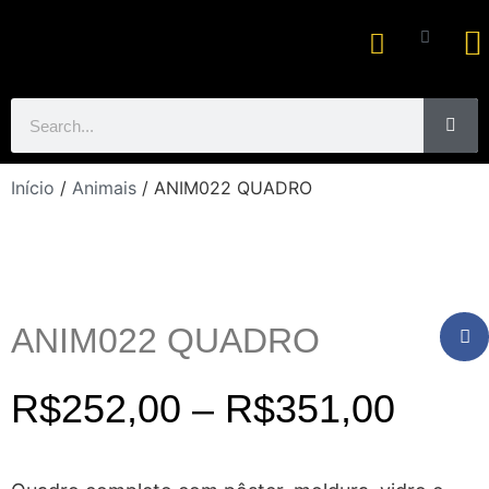
Ar
Início
/
Animais
/ ANIM022 QUADRO
ANIM022 QUADRO
R$
252,00
–
R$
351,00